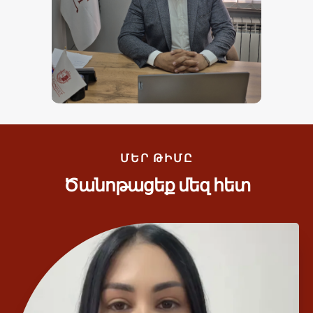
ՄԵՐ ԹԻՄԸ
Ծանոթացեք մեզ հետ