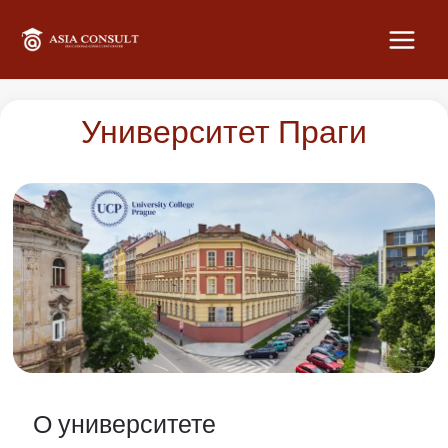
MAI
MEN
Университет Праги
О университете