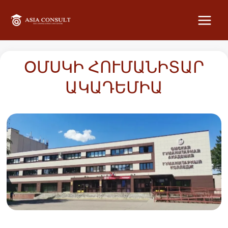
MAI
MEN
ՕՄՍԿԻ ՀՈՒՄԱՆԻՏԱՐ
ԱԿԱԴԵՄԻԱ