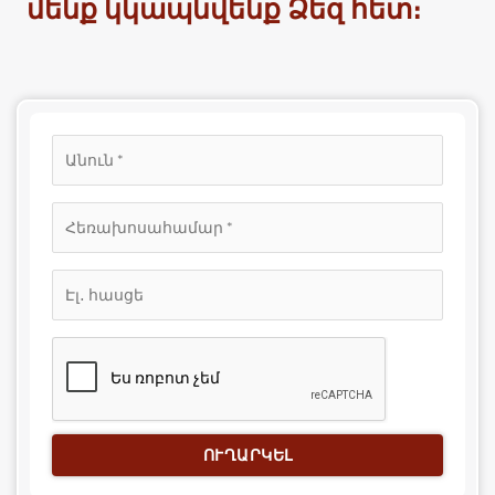
մենք կկապնվենք Ձեզ հետ։
ՈՒՂԱՐԿԵԼ